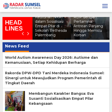
Skip
Susanti Meminta
to
sialisasi Empat
dr. Ratu Tekankan
Kelangkaan Solar
content
ilar Kebangsaan
Pentingnya
di Sumsel Diatasi,
PR RI dr. Ratu
Keutuhan NKRI
RDP dengan
HEAD
ekankan
dalam Sosialisasi
Pertamina:
enguatan Nilai
Empat Pilar di
Antrean Panjang
LINES
ncasila di Era
Sekolah Bethesda
Hingga Memicu
gital
Palembang
Korban
News Feed
Radar
World Autism Awareness Day 2026: Autisme dan
Sumsel
Kemanusiaan, Setiap Kehidupan Berharga
Rakorda DPW-DPD Tani Merdeka Indonesia Sumsel:
Sinergi untuk Mewujudkan Program Pemerintah di
Tingkat Daerah
Membangun Karakter Bangsa: Eva
Susanti Sosialisasikan Empat Pilar
Kebangsaan