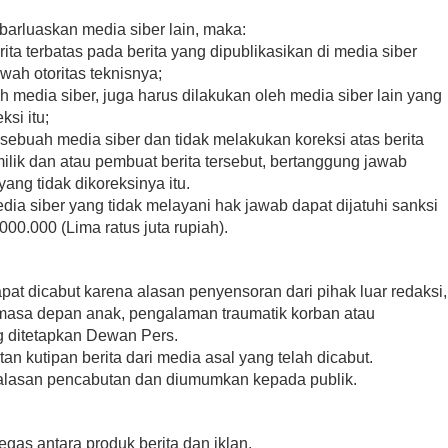
sebarluaskan media siber lain, maka:
ta terbatas pada berita yang dipublikasikan di media siber
wah otoritas teknisnya;
h media siber, juga harus dilakukan oleh media siber lain yang
ksi itu;
sebuah media siber dan tidak melakukan koreksi atas berita
ilik dan atau pembuat berita tersebut, bertanggung jawab
ang tidak dikoreksinya itu.
a siber yang tidak melayani hak jawab dapat dijatuhi sanksi
0.000 (Lima ratus juta rupiah).
apat dicabut karena alasan penyensoran dari pihak luar redaksi,
 masa depan anak, pengalaman traumatik korban atau
g ditetapkan Dewan Pers.
an kutipan berita dari media asal yang telah dicabut.
n alasan pencabutan dan diumumkan kepada publik.
gas antara produk berita dan iklan.