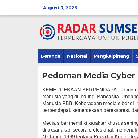
Skip
August 7, 2026
to
content
Beranda
Nasional
Pangkalpinang
Pedoman Media Cyber
|
KEMERDEKAAN BERPENDAPAT, kemerdekaan
November
22,
manusia yang dilindungi Pancasila, Undan
2019
By
Manusia PBB. Keberadaan media siber di I
Admin
berpendapat, kemerdekaan berekspresi, da
Media siber memiliki karakter khusus seh
dilaksanakan secara profesional, memenuh
40 Tahun 1999 tentang Pers dan Kode Etik J