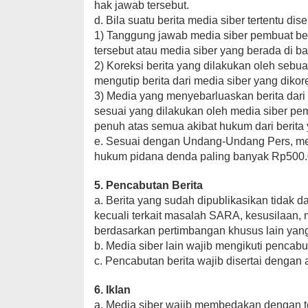
hak jawab tersebut.
d. Bila suatu berita media siber tertentu di
1) Tanggung jawab media siber pembuat beri
tersebut atau media siber yang berada di ba
2) Koreksi berita yang dilakukan oleh sebua
mengutip berita dari media siber yang dikore
3) Media yang menyebarluaskan berita dari 
sesuai yang dilakukan oleh media siber pem
penuh atas semua akibat hukum dari berita y
e. Sesuai dengan Undang-Undang Pers, medi
hukum pidana denda paling banyak Rp500.00
5. Pencabutan Berita
a. Berita yang sudah dipublikasikan tidak d
kecuali terkait masalah SARA, kesusilaan,
berdasarkan pertimbangan khusus lain yan
b. Media siber lain wajib mengikuti pencabut
c. Pencabutan berita wajib disertai denga
6. Iklan
a. Media siber wajib membedakan dengan te