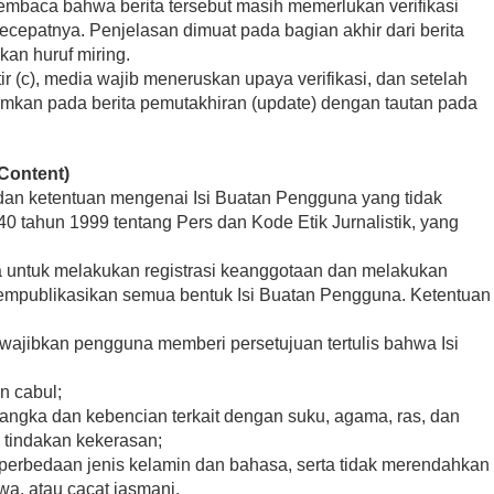
mbaca bahwa berita tersebut masih memerlukan verifikasi
ecepatnya. Penjelasan dimuat pada bagian akhir dari berita
an huruf miring.
r (c), media wajib meneruskan upaya verifikasi, dan setelah
antumkan pada berita pemutakhiran (update) dengan tautan pada
Content)
dan ketentuan mengenai Isi Buatan Pengguna yang tidak
tahun 1999 tentang Pers dan Kode Etik Jurnalistik, yang
a untuk melakukan registrasi keanggotaan dan melakukan
 mempublikasikan semua bentuk Isi Buatan Pengguna. Ketentuan
mewajibkan pengguna memberi persetujuan tertulis bahwa Isi
n cabul;
ngka dan kebencian terkait dengan suku, agama, ras, dan
 tindakan kekerasan;
ar perbedaan jenis kelamin dan bahasa, serta tidak merendahkan
iwa, atau cacat jasmani.