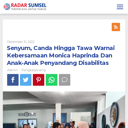
Skip
to
content
December 10, 2022
By
Admin
Senyum, Canda Hingga Tawa Warnai
Kebersamaan Monica Haprinda Dan
Anak-Anak Penyandang Disabilitas
Admin
Pangkalpinang
-