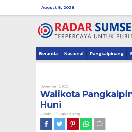
Skip
August 8, 2026
to
content
Beranda
Nasional
Pangkalpinang
December 13, 2022
By
Admin
Walikota Pangkalpi
Huni
Admin
Pangkalpinang
-