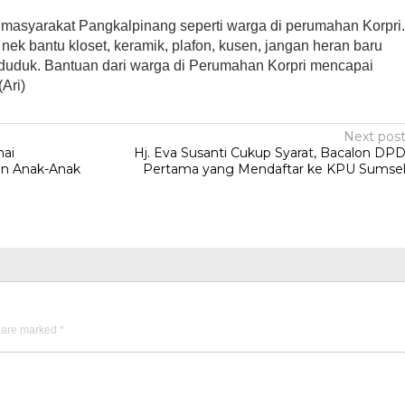
 masyarakat Pangkalpinang seperti warga di perumahan Korpri
 nek bantu kloset, keramik, plafon, kusen, jangan heran baru
 duduk. Bantuan dari warga di Perumahan Korpri mencapai
(Ari)
Next pos
nai
Hj. Eva Susanti Cukup Syarat, Bacalon DP
an Anak-Anak
Pertama yang Mendaftar ke KPU Sumse
s are marked
*