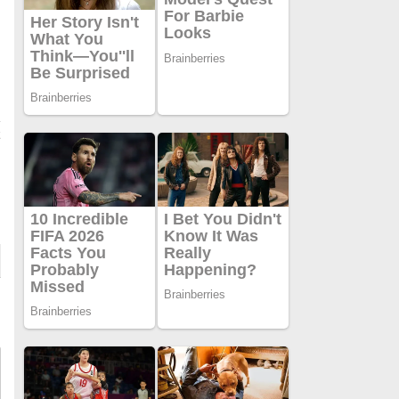
.
t
D
l