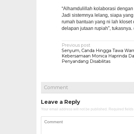
“Alhamdulillah kolaborasi dengan
Jadi sistemnya lelang, siapa yang
rumah bantuan yang ni lah kloset
delapan jutaan rupiah”, tukasnya. 
Post
Previous post
Senyum, Canda Hingga Tawa War
navigation
Kebersamaan Monica Haprinda D
Penyandang Disabilitas
Comment
Leave a Reply
Your email address will not be published.
Required field