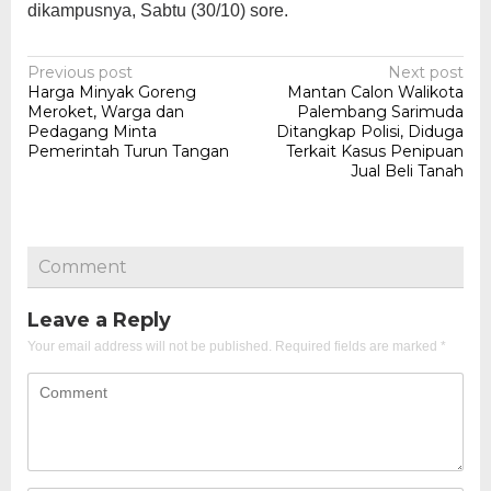
dikampusnya, Sabtu (30/10) sore.
Post
Previous post
Next post
Harga Minyak Goreng
Mantan Calon Walikota
navigation
Meroket, Warga dan
Palembang Sarimuda
Pedagang Minta
Ditangkap Polisi, Diduga
Pemerintah Turun Tangan
Terkait Kasus Penipuan
Jual Beli Tanah
Comment
Leave a Reply
Your email address will not be published.
Required fields are marked
*