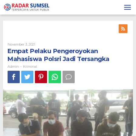
Skip
to
content
November 3, 2021
By
Admin
Empat Pelaku Pengeroyokan
Mahasiswa Polsri Jadi Tersangka
Admin
Kriminal
-