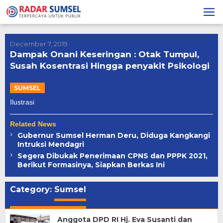
Skip
to
content
December 7, 2019
Dampak Onani Keseringan : Otak Tumpul,
Susah Kosentrasi Hingga penyakit Psikologi
SUMSEL
Ilustrasi
Related News
Gubernur Sumsel Herman Deru, Diduga Kangkangi
Intruksi Mendagri
Segera Dibukak Penerimaan CPNS dan PPPK 2021,
Berikut Formasinya, Siapkan Berkas Ini
Category:
Sumsel
Anggota DPD RI Hj. Eva Susanti dan