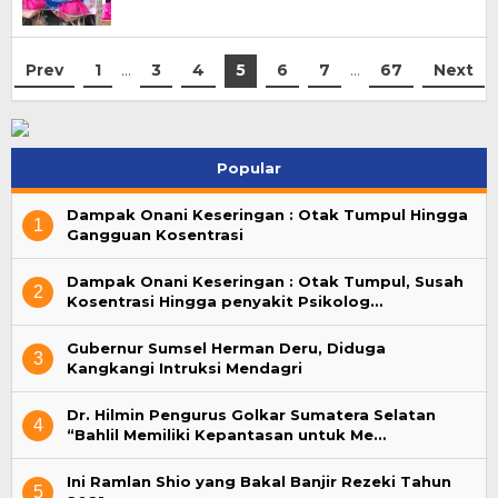
Prev
1
…
3
4
5
6
7
…
67
Next
Popular
Dampak Onani Keseringan : Otak Tumpul Hingga
1
Gangguan Kosentrasi
Dampak Onani Keseringan : Otak Tumpul, Susah
2
Kosentrasi Hingga penyakit Psikolog…
Gubernur Sumsel Herman Deru, Diduga
3
Kangkangi Intruksi Mendagri
Dr. Hilmin Pengurus Golkar Sumatera Selatan
4
“Bahlil Memiliki Kepantasan untuk Me…
Ini Ramlan Shio yang Bakal Banjir Rezeki Tahun
5