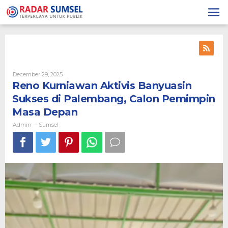
Skip
to
content
December 29, 2025
By
Admin
Reno Kurniawan Aktivis Banyuasin
Sukses di Palembang, Calon Pemimpin
Masa Depan
Admin
Sumsel
-