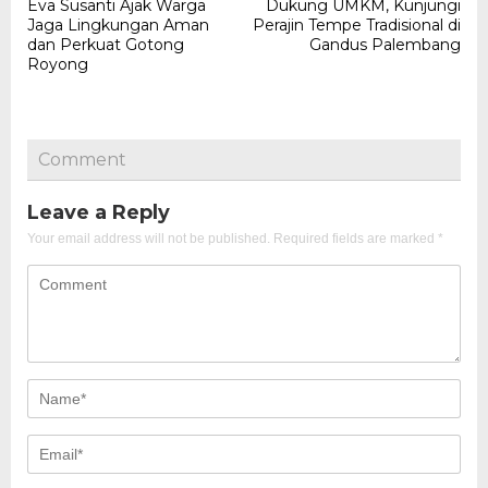
navigation
Eva Susanti Ajak Warga
Dukung UMKM, Kunjungi
Jaga Lingkungan Aman
Perajin Tempe Tradisional di
dan Perkuat Gotong
Gandus Palembang
Royong
Comment
Leave a Reply
Your email address will not be published.
Required fields are marked
*