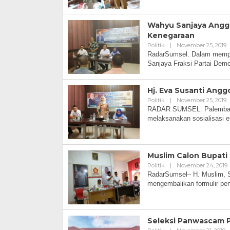
Wahyu Sanjaya Anggo
Kenegaraan
Politik
|
November 25, 2019
RadarSumsel. Dalam memper
Sanjaya Fraksi Partai Dem
Hj. Eva Susanti Angg
Politik
|
November 25, 2019
RADAR SUMSEL. Palembang.
melaksanakan sosialisasi e
Muslim Calon Bupati
Politik
|
November 24, 2019
RadarSumsel– H. Muslim, S
mengembalikan formulir pen
Seleksi Panwascam P