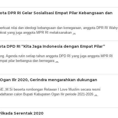
ta DPR RI Gelar Sosialisasi Empat Pilar Kebangsaan dan
By
Admin
kuat nilai dan ideologi kebangsaan dan kenegaraan, anggota DPR RI Wahy
okrat yang juga anggota MPR RI melaksanakan
ota DPD RI “Kita Jaga Indonesia dengan Empat Pilar”
By
Admin
 Agenda rutin setiap tahun anggota DPD RI yang juga anggota MPR RI
mpat pilar berbangsa dan bernegara
 Ogan Ilir 2020, Gerindra mengarahkan dukungan
By
Admin
E.,M.Si beserta rombongan Relawan I Love Muslim secara resmi
daftaran calon Bupati Kabupaten Ogan Ilir periode 2021-2026
ilkada Serentak 2020