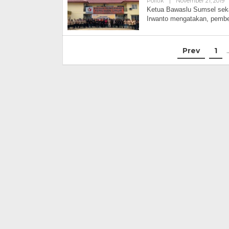
Politik
|
November 21, 2019
B
A
Ketua Bawaslu Sumsel seka
Irwanto mengatakan, pemb
Prev
1