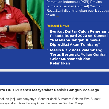
Persatuan Indonesia (PKPI) Provinsi
Sumatera Selatan (Sumsel) Yusmah
Reza Zaini diperhitungkan publik sebaga
tokoh
Related News
Berikut Daftar Calon Pemenan
Pilkada Bupati 2020 se-Sumsel
“Petahana Jangan Jumawa
Diprediksi Akan Tumbang”
Mesin PDIP Kota Palembang
Terus Bergerak, Yulian Gunhar
Gelar Munsancab dan
Pelantikan
ota DPD RI Bantu Masyarakat Pesisir Bangun Pos Jaga
By
Admin
aikan janji kampanyenya. Senator dapil Sumatera Selatan Eva Susanti
 masyarakat Desa Karang Anyar Kecamatan Sumber Marga