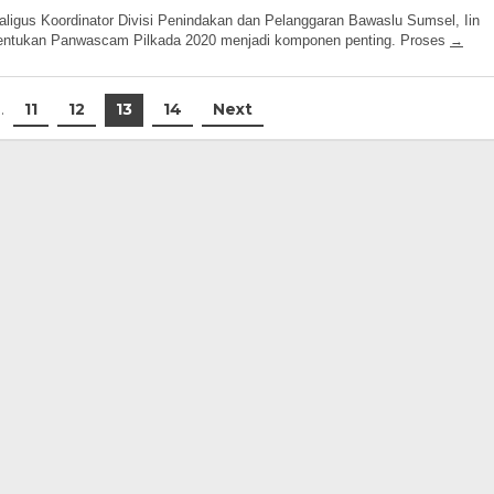
y
dmin
ligus Koordinator Divisi Penindakan dan Pelanggaran Bawaslu Sumsel, Iin
entukan Panwascam Pilkada 2020 menjadi komponen penting. Proses
…
11
12
13
14
Next