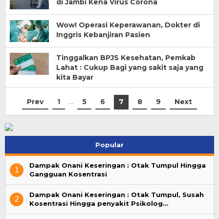
di Jambi Kena Virus Corona
Wow! Operasi Keperawanan, Dokter di
Inggris Kebanjiran Pasien
Tinggalkan BPJS Kesehatan, Pemkab
Lahat : Cukup Bagi yang sakit saja yang
kita Bayar
Prev
1
…
5
6
7
8
9
Next
Popular
Dampak Onani Keseringan : Otak Tumpul Hingga
1
Gangguan Kosentrasi
Dampak Onani Keseringan : Otak Tumpul, Susah
2
Kosentrasi Hingga penyakit Psikolog…