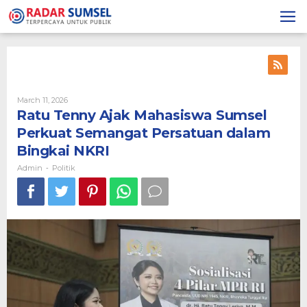
Skip
to
content
March 11, 2026
By
Admin
Ratu Tenny Ajak Mahasiswa Sumsel
Perkuat Semangat Persatuan dalam
Bingkai NKRI
Admin
Politik
-