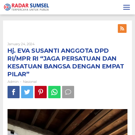
Skip
to
content
January 24, 2024
By
Admin
Hj. EVA SUSANTI ANGGOTA DPD
RI/MPR RI “JAGA PERSATUAN DAN
KESATUAN BANGSA DENGAN EMPAT
PILAR”
Admin
Nasional
-