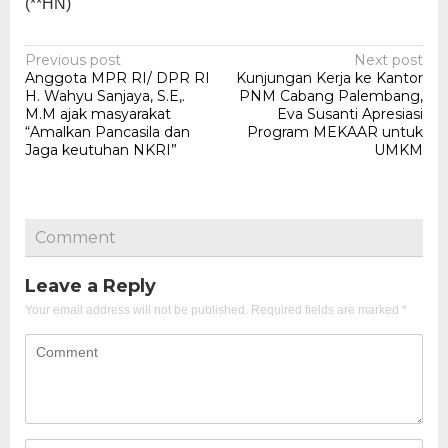
(**HN)
Post
Previous post
Next post
Anggota MPR RI/ DPR RI
Kunjungan Kerja ke Kantor
navigation
H. Wahyu Sanjaya, S.E,.
PNM Cabang Palembang,
M.M ajak masyarakat
Eva Susanti Apresiasi
“Amalkan Pancasila dan
Program MEKAAR untuk
Jaga keutuhan NKRI”
UMKM
Comment
Leave a Reply
Your email address will not be published.
Required fields are marked
*