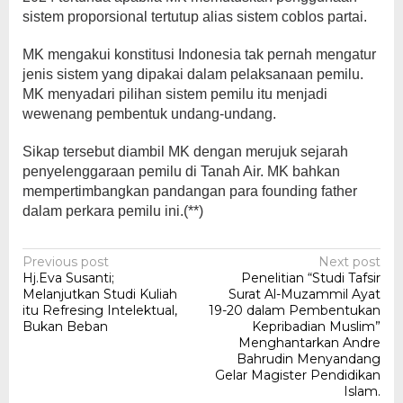
sistem proporsional tertutup alias sistem coblos partai.
MK mengakui konstitusi Indonesia tak pernah mengatur
jenis sistem yang dipakai dalam pelaksanaan pemilu.
MK menyadari pilihan sistem pemilu itu menjadi
wewenang pembentuk undang-undang.
Sikap tersebut diambil MK dengan merujuk sejarah
penyelenggaraan pemilu di Tanah Air. MK bahkan
mempertimbangkan pandangan para founding father
dalam perkara pemilu ini.(**)
Post
Previous post
Next post
Hj.Eva Susanti;
Penelitian “Studi Tafsir
navigation
Melanjutkan Studi Kuliah
Surat Al-Muzammil Ayat
itu Refresing Intelektual,
19-20 dalam Pembentukan
Bukan Beban
Kepribadian Muslim”
Menghantarkan Andre
Bahrudin Menyandang
Gelar Magister Pendidikan
Islam.