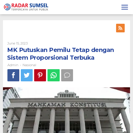
Skip
to
content
June 15, 2023
By
Admin
MK Putuskan Pemilu Tetap dengan
Sistem Proporsional Terbuka
Admin
Nasional
-