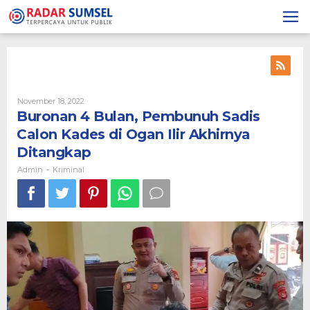
Skip
to
content
November 18, 2022
By
Admin
Buronan 4 Bulan, Pembunuh Sadis
Calon Kades di Ogan Ilir Akhirnya
Ditangkap
Admin
Kriminal
-