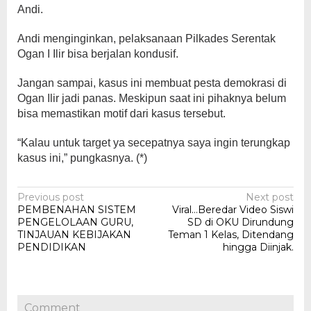
Andi.
Andi menginginkan, pelaksanaan Pilkades Serentak
Ogan I Ilir bisa berjalan kondusif.
Jangan sampai, kasus ini membuat pesta demokrasi di
Ogan Ilir jadi panas. Meskipun saat ini pihaknya belum
bisa memastikan motif dari kasus tersebut.
“Kalau untuk target ya secepatnya saya ingin terungkap
kasus ini,” pungkasnya. (*)
Post
Previous post
Next post
PEMBENAHAN SISTEM
Viral…Beredar Video Siswi
navigation
PENGELOLAAN GURU,
SD di OKU Dirundung
TINJAUAN KEBIJAKAN
Teman 1 Kelas, Ditendang
PENDIDIKAN
hingga Diinjak.
Comment