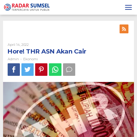
Skip
to
content
April 14, 2022
By
Admin
Hore! THR ASN Akan Cair
Admin
Ekonomi
-