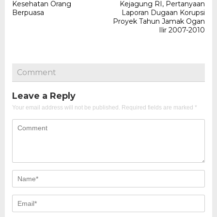
navigation
Kesehatan Orang
Kejagung RI, Pertanyaan
Berpuasa
Laporan Dugaan Korupsi
Proyek Tahun Jamak Ogan
Ilir 2007-2010
Comment
Leave a Reply
Your email address will not be published.
Required fields are marked
*