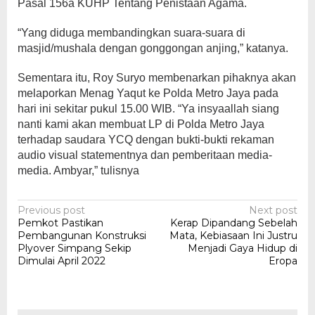
Pasal 156a KUHP Tentang Penistaan Agama.
“Yang diduga membandingkan suara-suara di
masjid/mushala dengan gonggongan anjing,” katanya.
Sementara itu, Roy Suryo membenarkan pihaknya akan
melaporkan Menag Yaqut ke Polda Metro Jaya pada
hari ini sekitar pukul 15.00 WIB. “Ya insyaallah siang
nanti kami akan membuat LP di Polda Metro Jaya
terhadap saudara YCQ dengan bukti-bukti rekaman
audio visual statementnya dan pemberitaan media-
media. Ambyar,” tulisnya
Post
Previous post
Next post
Pemkot Pastikan
Kerap Dipandang Sebelah
navigation
Pembangunan Konstruksi
Mata, Kebiasaan Ini Justru
Plyover Simpang Sekip
Menjadi Gaya Hidup di
Dimulai April 2022
Eropa