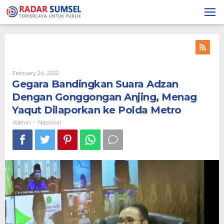
Skip
to
content
February 24, 2022
By
Admin
Gegara Bandingkan Suara Adzan
Dengan Gonggongan Anjing, Menag
Yaqut Dilaporkan ke Polda Metro
Admin
Nasional
-