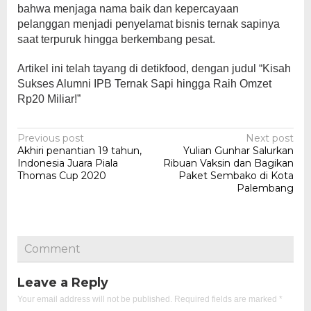
bahwa menjaga nama baik dan kepercayaan
pelanggan menjadi penyelamat bisnis ternak sapinya
saat terpuruk hingga berkembang pesat.
Artikel ini telah tayang di detikfood, dengan judul “Kisah
Sukses Alumni IPB Ternak Sapi hingga Raih Omzet
Rp20 Miliar!”
Post
Previous post
Next post
Akhiri penantian 19 tahun,
Yulian Gunhar Salurkan
navigation
Indonesia Juara Piala
Ribuan Vaksin dan Bagikan
Thomas Cup 2020
Paket Sembako di Kota
Palembang
Comment
Leave a Reply
Your email address will not be published.
Required fields are marked
*