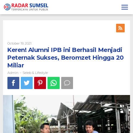
Skip
to
content
October 19, 2021
By
Admin
Keren! Alumni IPB ini Berhasil Menjadi
Peternak Sukses, Beromzet Hingga 20
Miliar
Admin
Seleb & Lifestyle
-