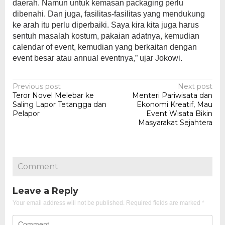
daerah. Namun untuk kemasan packaging perlu
dibenahi. Dan juga, fasilitas-fasilitas yang mendukung
ke arah itu perlu diperbaiki. Saya kira kita juga harus
sentuh masalah kostum, pakaian adatnya, kemudian
calendar of event, kemudian yang berkaitan dengan
event besar atau annual eventnya,” ujar Jokowi.
Post
Previous post
Next post
Teror Novel Melebar ke
Menteri Pariwisata dan
navigation
Saling Lapor Tetangga dan
Ekonomi Kreatif, Mau
Pelapor
Event Wisata Bikin
Masyarakat Sejahtera
Comment
Leave a Reply
Your email address will not be published.
Required fields are marked
*