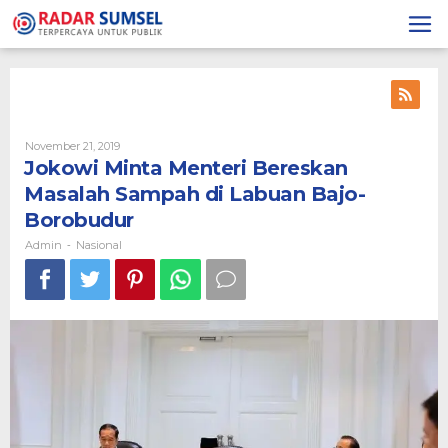
Skip
to
content
November 21, 2019
By
Admin
Jokowi Minta Menteri Bereskan
Masalah Sampah di Labuan Bajo-
Borobudur
Admin
Nasional
-