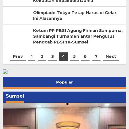
Kekuatan Sepakbola Dunia
Olimpiade Tokyo Tetap Harus di Gelar,
Ini Alasannya
Ketum PP PBSI Agung Firman Sampurna,
Sambangi Turnamen antar Pengurus
Pengcab PBSI se-Sumsel
Prev
1
2
3
4
5
6
7
Next
Popular
Sumsel