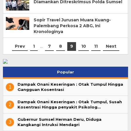
Diamankan Ditreskrimsus Polda Sumsel
Sopir Travel Jurusan Muara Kuang-
Palembang Perkosa 2 ABG, Ini
Kronologinya
Prev
1
…
7
8
9
10
11
Next
Popular
Dampak Onani Keseringan : Otak Tumpul Hingga
1
Gangguan Kosentrasi
Dampak Onani Keseringan : Otak Tumpul, Susah
2
Kosentrasi Hingga penyakit Psikolog…
Gubernur Sumsel Herman Deru, Diduga
3
Kangkangi Intruksi Mendagri