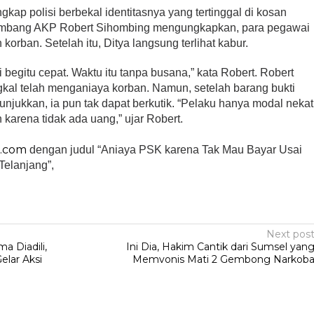
angkap polisi berbekal identitasnya yang tertinggal di kosan
embang AKP Robert Sihombing mengungkapkan, para pegawai
orban. Setelah itu, Ditya langsung terlihat kabur.
ri begitu cepat. Waktu itu tanpa busana,” kata Robert. Robert
al telah menganiaya korban. Namun, setelah barang bukti
tunjukkan, ia pun tak dapat berkutik. “Pelaku hanya modal nekat
karena tidak ada uang,” ujar Robert.
.com
dengan judul “Aniaya PSK karena Tak Mau Bayar Usai
Telanjang”,
Next pos
 Diadili,
Ini Dia, Hakim Cantik dari Sumsel yan
lar Aksi
Memvonis Mati 2 Gembong Narkob