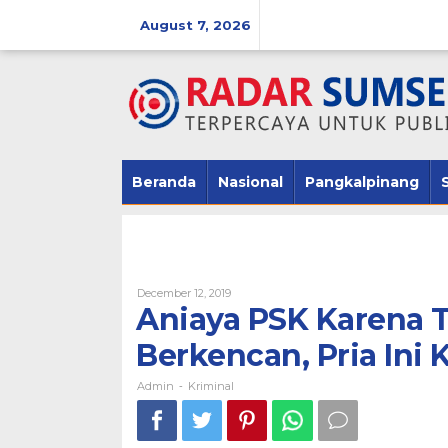
Skip
August 7, 2026
to
content
Beranda
Nasional
Pangkalpinang
December 12, 2019
By
Admin
Aniaya PSK Karena T
Berkencan, Pria Ini
Admin
Kriminal
-