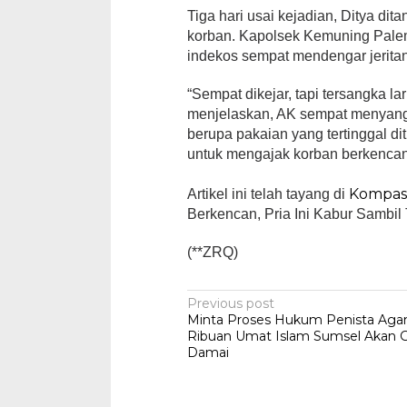
Tiga hari usai kejadian, Ditya dit
korban. Kapolsek Kemuning Pal
indekos sempat mendengar jeritan k
“Sempat dikejar, tapi tersangka la
menjelaskan, AK sempat menyangk
berupa pakaian yang tertinggal di
untuk mengajak korban berkencan 
Kompas
Artikel ini telah tayang di
Berkencan, Pria Ini Kabur Sambil 
(**ZRQ)
Post
Previous post
Minta Proses Hukum Penista Agama
navigation
Ribuan Umat Islam Sumsel Akan Ge
Damai