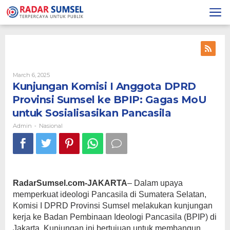
Skip
to
content
March 6, 2025
By
Admin
Kunjungan Komisi I Anggota DPRD
Provinsi Sumsel ke BPIP: Gagas MoU
untuk Sosialisasikan Pancasila
Admin
Nasional
-
RadarSumsel.com-JAKARTA
– Dalam upaya
memperkuat ideologi Pancasila di Sumatera Selatan,
Komisi I DPRD Provinsi Sumsel melakukan kunjungan
kerja ke Badan Pembinaan Ideologi Pancasila (BPIP) di
Jakarta. Kunjungan ini bertujuan untuk membangun