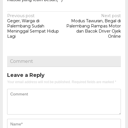
Post
Previous post
Next post
Geger, Warga di
Modus Tawuran, Begal di
navigation
Palembang Sudah
Palembang Rampas Motor
Meninggal Sempat Hidup
dan Bacok Driver Ojek
Lagi
Online
Comment
Leave a Reply
Your email address will not be published.
Required fields are marked
*