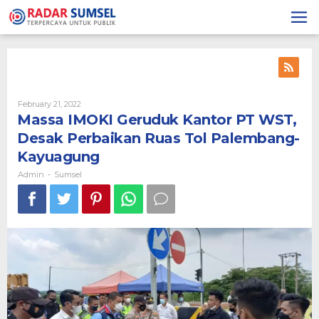
Skip
to
content
February 21, 2022
By
Admin
Massa IMOKI Geruduk Kantor PT WST,
Desak Perbaikan Ruas Tol Palembang-
Kayuagung
Admin
Sumsel
-