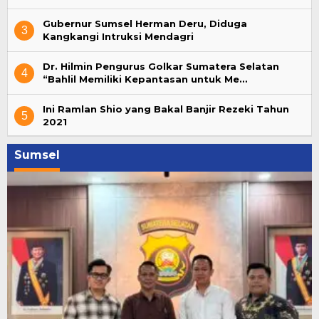
Gubernur Sumsel Herman Deru, Diduga
3
Kangkangi Intruksi Mendagri
Dr. Hilmin Pengurus Golkar Sumatera Selatan
4
“Bahlil Memiliki Kepantasan untuk Me…
Ini Ramlan Shio yang Bakal Banjir Rezeki Tahun
5
2021
Sumsel