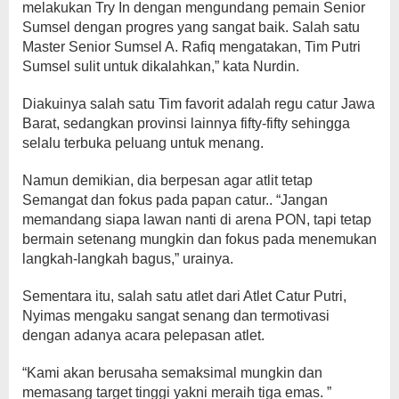
melakukan Try In dengan mengundang pemain Senior
Sumsel dengan progres yang sangat baik. Salah satu
Master Senior Sumsel A. Rafiq mengatakan, Tim Putri
Sumsel sulit untuk dikalahkan,” kata Nurdin.
Diakuinya salah satu Tim favorit adalah regu catur Jawa
Barat, sedangkan provinsi lainnya fifty-fifty sehingga
selalu terbuka peluang untuk menang.
Namun demikian, dia berpesan agar atlit tetap
Semangat dan fokus pada papan catur.. “Jangan
memandang siapa lawan nanti di arena PON, tapi tetap
bermain setenang mungkin dan fokus pada menemukan
langkah-langkah bagus,” urainya.
Sementara itu, salah satu atlet dari Atlet Catur Putri,
Nyimas mengaku sangat senang dan termotivasi
dengan adanya acara pelepasan atlet.
“Kami akan berusaha semaksimal mungkin dan
memasang target tinggi yakni meraih tiga emas. ”