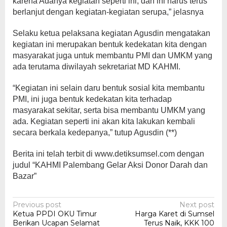
karena Adanya kegiatan seperti ini, dan ini harus terus
berlanjut dengan kegiatan-kegiatan serupa,” jelasnya
Selaku ketua pelaksana kegiatan Agusdin mengatakan
kegiatan ini merupakan bentuk kedekatan kita dengan
masyarakat juga untuk membantu PMI dan UMKM yang
ada terutama diwilayah sekretariat MD KAHMI.
“Kegiatan ini selain daru bentuk sosial kita membantu
PMI, ini juga bentuk kedekatan kita terhadap
masyarakat sekitar, serta bisa membantu UMKM yang
ada. Kegiatan seperti ini akan kita lakukan kembali
secara berkala kedepanya,” tutup Agusdin (**)
Berita ini telah terbit di www.detiksumsel.com dengan
judul “KAHMI Palembang Gelar Aksi Donor Darah dan
Bazar”
Post
Previous post
Next post
Ketua PPDI OKU Timur
Harga Karet di Sumsel
navigation
Berikan Ucapan Selamat
Terus Naik, KKK 100