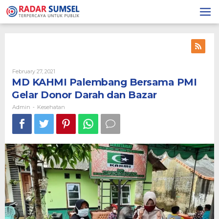
Skip
to
content
February 27, 2021
By
Admin
MD KAHMI Palembang Bersama PMI
Gelar Donor Darah dan Bazar
Admin
Kesehatan
-