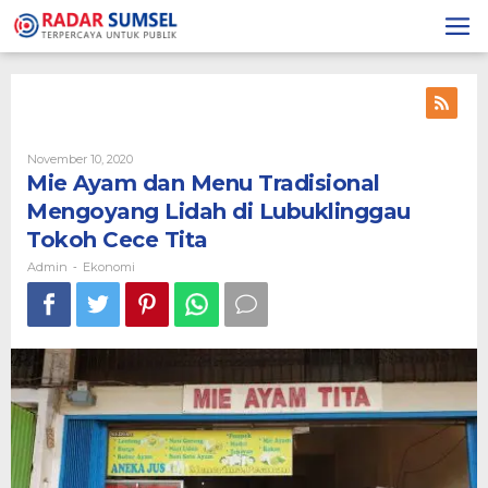
Skip
to
content
November 10, 2020
By
Admin
Mie Ayam dan Menu Tradisional
Mengoyang Lidah di Lubuklinggau
Tokoh Cece Tita
Admin
Ekonomi
-