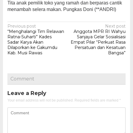
Tita anak pemilik toko yang ramah dan berparas cantik
menambah selera makan. Pungkas Doni (**ANDRI)
Post
Previous post
Next post
“Menghalangi Tim Relawan
Anggota MPR RI Wahyu
navigation
Ratna-Suharti” Kades
Sanjaya Gelar Sosialisasi
Sadar Karya Akan
Empat Pilar “Perkuat Rasa
Dilaporkan ke Gakumdu
Persatuan dan Kesatuan
Kab. Musi Rawas
Bangsa”
Comment
Leave a Reply
Your email address will not be published.
Required fields are marked
*