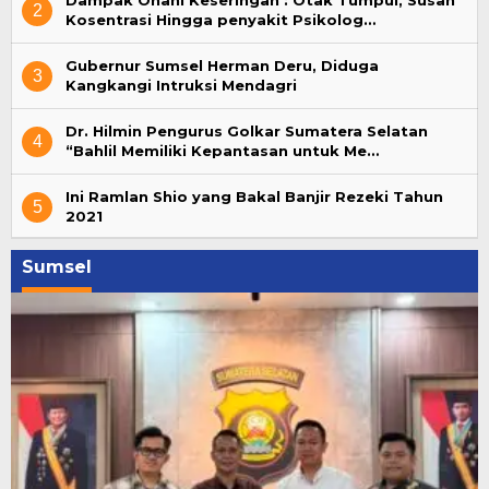
Dampak Onani Keseringan : Otak Tumpul, Susah
2
Kosentrasi Hingga penyakit Psikolog…
Gubernur Sumsel Herman Deru, Diduga
3
Kangkangi Intruksi Mendagri
Dr. Hilmin Pengurus Golkar Sumatera Selatan
4
“Bahlil Memiliki Kepantasan untuk Me…
Ini Ramlan Shio yang Bakal Banjir Rezeki Tahun
5
2021
Sumsel