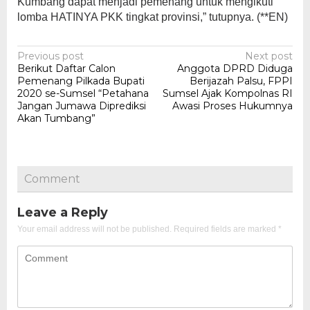
Kumbang dapat menjadi pemenang untuk mengikuti
lomba HATINYA PKK tingkat provinsi,” tutupnya. (**EN)
Post
Previous post
Next post
Berikut Daftar Calon
Anggota DPRD Diduga
navigation
Pemenang Pilkada Bupati
Berijazah Palsu, FPPI
2020 se-Sumsel “Petahana
Sumsel Ajak Kompolnas RI
Jangan Jumawa Diprediksi
Awasi Proses Hukumnya
Akan Tumbang”
Comment
Leave a Reply
Your email address will not be published.
Required fields are marked
*