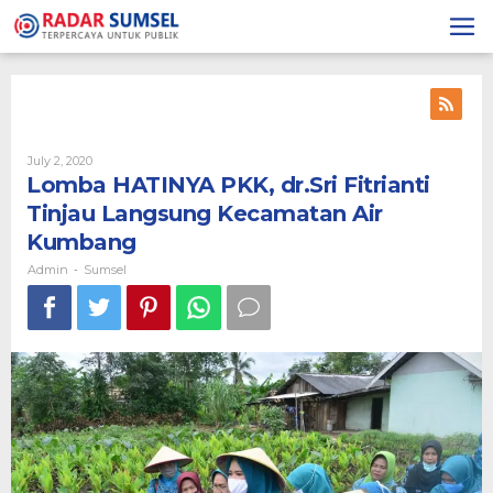
Skip
to
content
July 2, 2020
By
Admin
Lomba HATINYA PKK, dr.Sri Fitrianti
Tinjau Langsung Kecamatan Air
Kumbang
Admin
Sumsel
-