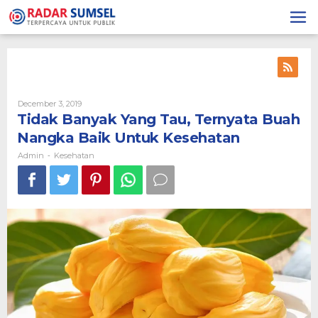
Skip
to
content
December 3, 2019
By
Admin
Tidak Banyak Yang Tau, Ternyata Buah
Nangka Baik Untuk Kesehatan
Admin
Kesehatan
-