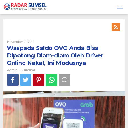
Skip
to
content
November 21, 2019
By
Admin
Waspada Saldo OVO Anda Bisa
Dipotong Diam-diam Oleh Driver
Online Nakal, Ini Modusnya
Admin
Kriminal
-